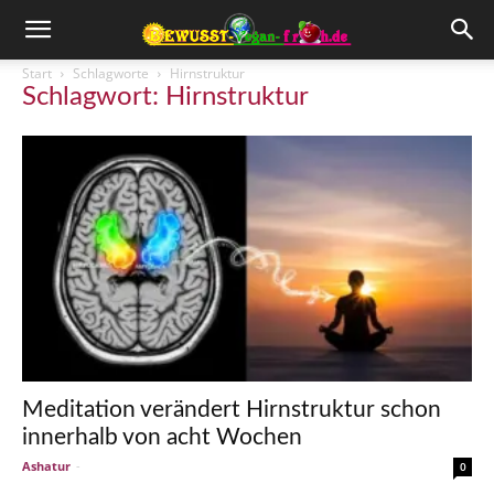
Start
Schlagworte
Hirnstruktur
Schlagwort: Hirnstruktur
Meditation verändert Hirnstruktur schon
innerhalb von acht Wochen
Ashatur
-
0