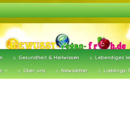
en
☼ Gesundheit & Heilwissen
☼ Lebendiges W
e
☼ Über uns
☼ Newsletter
☼ Lieblings-