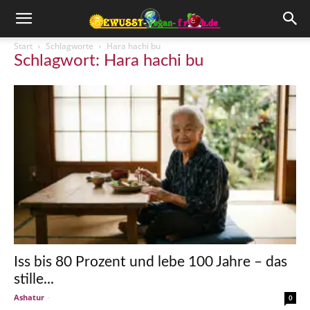
Start
Schlagworte
Hara hachi bu
Schlagwort: Hara hachi bu
Iss bis 80 Prozent und lebe 100 Jahre – das
stille...
Ashatur
-
0