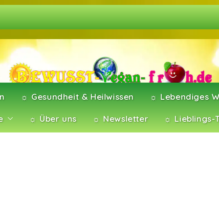
en
☼ Gesundheit & Heilwissen
☼ Lebendiges W
e
☼ Über uns
☼ Newsletter
☼ Lieblings-