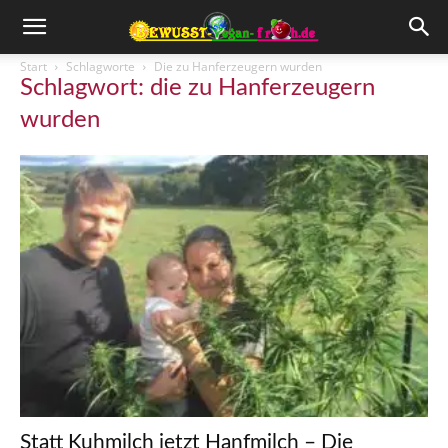
Start
Schlagworte
Die zu Hanferzeugern wurden
Schlagwort: die zu Hanferzeugern
wurden
Statt Kuhmilch jetzt Hanfmilch – Die