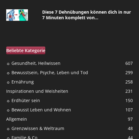
Diese 7 Dehnübungen können dich in nur
7 Minuten komplett von...
Beliebte Kategorie
☼ Gesundheit, Heilwissen
607
☼ Bewusstsein, Psyche, Leben und Tod
299
☼ Ernährung
258
Inspirationen und Weisheiten
231
☼ Erdhüter sein
150
☼ Bewusst Leben und Wohnen
107
Allgemein
97
☼ Grenzwissen & Weltraum
48
☼ Familie & Co
44