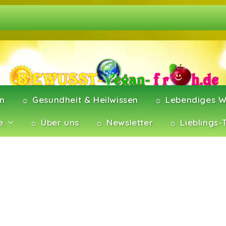
en
☼ Gesundheit & Heilwissen
☼ Lebendiges W
e
☼ Über uns
☼ Newsletter
☼ Lieblings-