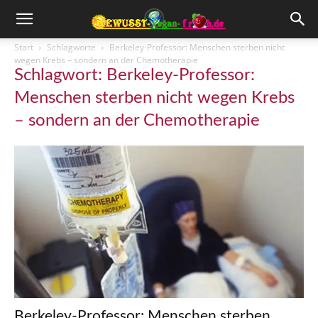
Start
Schlagworte
Berkeley-Professor: Menschen sterben nicht
wegen Krebs – sondern an der Chemotherapie
Schlagwort: Berkeley-Professor:
Menschen sterben nicht wegen Krebs
– sondern an der Chemotherapie
Berkeley-Professor: Menschen sterben