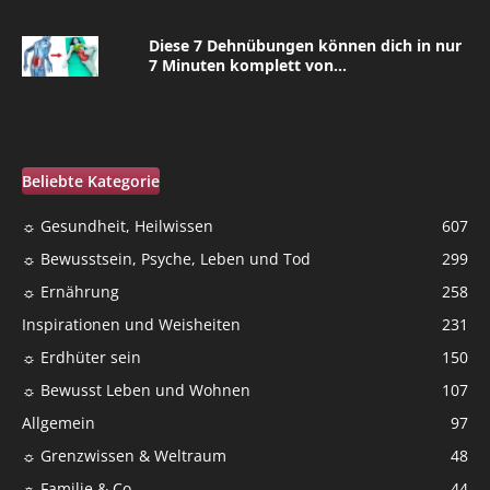
Diese 7 Dehnübungen können dich in nur
7 Minuten komplett von...
Beliebte Kategorie
☼ Gesundheit, Heilwissen
607
☼ Bewusstsein, Psyche, Leben und Tod
299
☼ Ernährung
258
Inspirationen und Weisheiten
231
☼ Erdhüter sein
150
☼ Bewusst Leben und Wohnen
107
Allgemein
97
☼ Grenzwissen & Weltraum
48
☼ Familie & Co
44