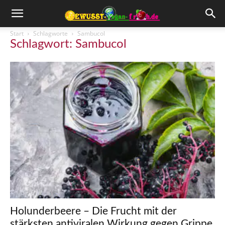
Start
Schlagworte
Sambucol
Schlagwort: Sambucol
Holunderbeere – Die Frucht mit der
stärksten antiviralen Wirkung gegen Grippe