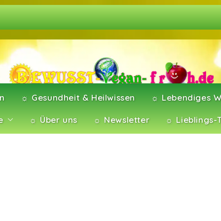
en
☼ Gesundheit & Heilwissen
☼ Lebendiges W
e
☼ Über uns
☼ Newsletter
☼ Lieblings-