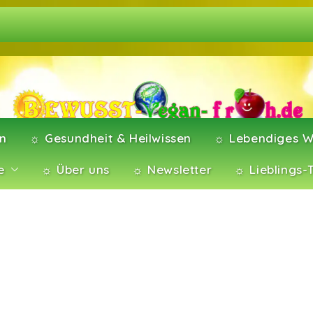
en
☼ Gesundheit & Heilwissen
☼ Lebendiges W
e
☼ Über uns
☼ Newsletter
☼ Lieblings-