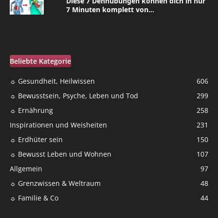
Diese 7 Dehnübungen können dich in nur
7 Minuten komplett von...
Beliebte Kategorie
☼ Gesundheit, Heilwissen
606
☼ Bewusstsein, Psyche, Leben und Tod
299
☼ Ernährung
258
Inspirationen und Weisheiten
231
☼ Erdhüter sein
150
☼ Bewusst Leben und Wohnen
107
Allgemein
97
☼ Grenzwissen & Weltraum
48
☼ Familie & Co
44