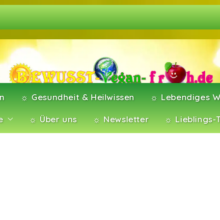
en
☼ Gesundheit & Heilwissen
☼ Lebendiges W
e
☼ Über uns
☼ Newsletter
☼ Lieblings-