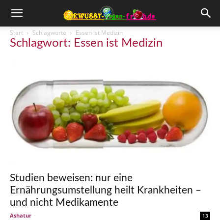
Start
Schlagworte
Essen ist Medizin
Schlagwort: Essen ist Medizin
Studien beweisen: nur eine
Ernährungsumstellung heilt Krankheiten –
und nicht Medikamente
Ashatur
-
13