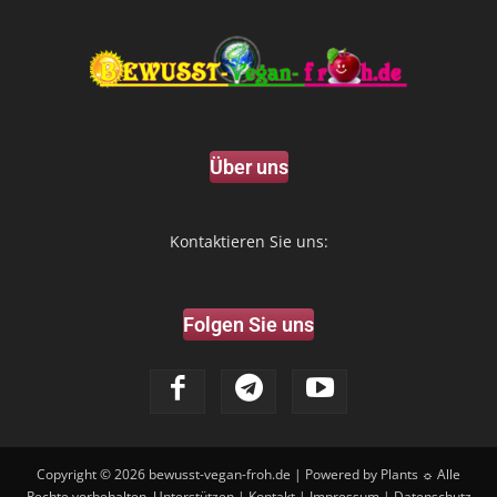
Über uns
Kontaktieren Sie uns:
Folgen Sie uns
Copyright © 2026
bewusst-vegan-froh.de
| Powered by Plants ☼ Alle
Rechte vorbehalten.
Unterstützen
|
Kontakt
|
Impressum
|
Datenschutz