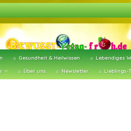
en
☼ Gesundheit & Heilwissen
☼ Lebendiges W
e
☼ Über uns
☼ Newsletter
☼ Lieblings-