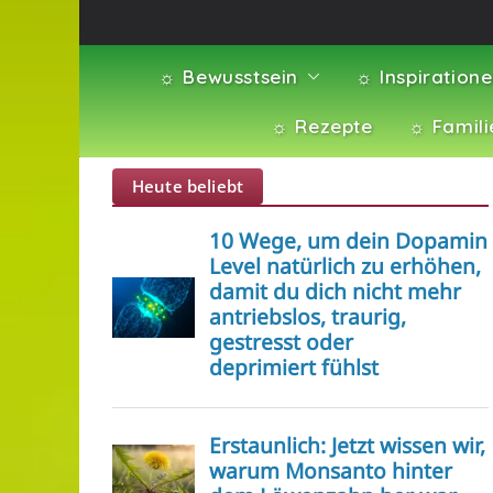
☼ Bewusstsein
☼ Inspiration
☼ Rezepte
☼ Famili
Heute beliebt