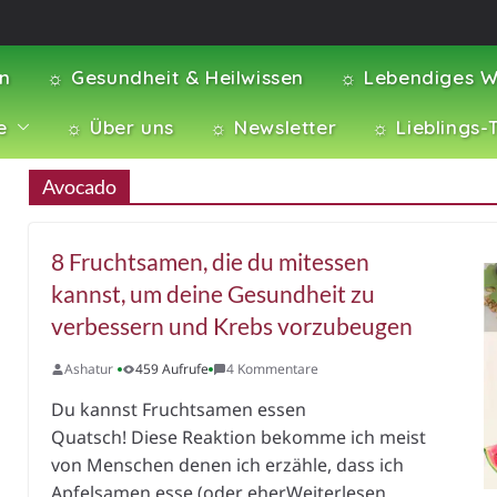
en
☼ Gesundheit & Heilwissen
☼ Lebendiges W
e
☼ Über uns
☼ Newsletter
☼ Lieblings-
Avocado
8 Fruchtsamen, die du mitessen
kannst, um deine Gesundheit zu
verbessern und Krebs vorzubeugen
Ashatur
459 Aufrufe
4 Kommentare
Du kannst Fruchtsamen essen
Quatsch! Diese Reaktion bekomme ich meist
von Menschen denen ich erzähle, dass ich
Apfelsamen esse (oder eher,Weiterlesen