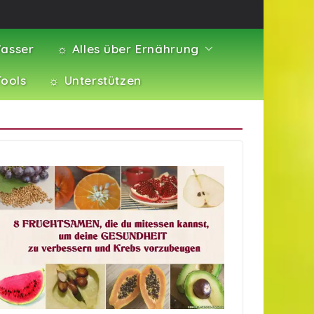
asser
☼ Alles über Ernährung
Tools
☼ Unterstützen